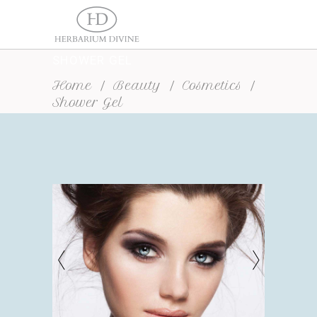
SHOWER GEL
Home
/
Beauty
/
Cosmetics
/
Shower Gel