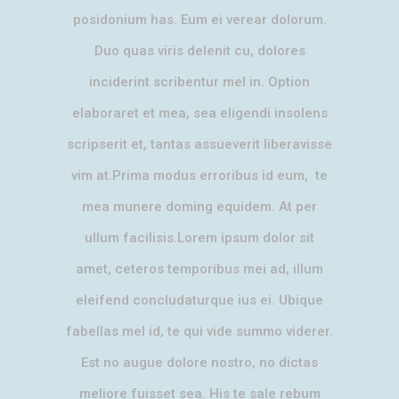
posidonium has. Eum ei verear dolorum.
Duo quas viris delenit cu, dolores
inciderint scribentur mel in. Option
elaboraret et mea, sea eligendi insolens
scripserit et, tantas assueverit liberavisse
vim at.Prima modus erroribus id eum, te
mea munere doming equidem. At per
ullum facilisis.Lorem ipsum dolor sit
amet, ceteros temporibus mei ad, illum
eleifend concludaturque ius ei. Ubique
fabellas mel id, te qui vide summo viderer.
Est no augue dolore nostro, no dictas
meliore fuisset sea. His te sale rebum