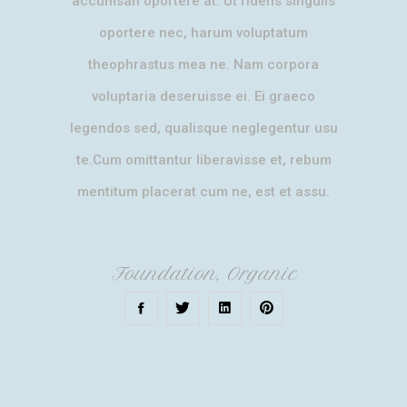
accumsan oportere at. Ut ridens singulis
oportere nec, harum voluptatum
theophrastus mea ne. Nam corpora
voluptaria deseruisse ei. Ei graeco
legendos sed, qualisque neglegentur usu
te.Cum omittantur liberavisse et, rebum
mentitum placerat cum ne, est et assu.
Foundation
,
Organic