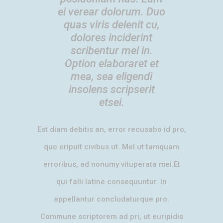
ei verear dolorum. Duo
quas viris delenit cu,
dolores inciderint
scribentur mel in.
Option elaboraret et
mea, sea eligendi
insolens scripserit
etsei.
Est diam debitis an, error recusabo id pro,
quo eripuit civibus ut. Mel ut tamquam
erroribus, ad nonumy vituperata mei.Et
qui falli latine consequuntur. In
appellantur concludaturque pro.
Commune scriptorem ad pri, ut euripidis