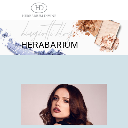
biagiotti blog
HERABARIUM