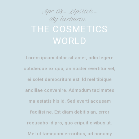
Apr
08
Lipstick
By
herbariu
THE COSMETICS
WORLD
Lorem ipsum dolor sit amet, odio legere
cotidieque ex quo, an noster evertitur vel,
ei solet democritum est. Id mel tibique
ancillae convenire. Admodum tacimates
maiestatis his id. Sed everti accusam
facilisi ne. Est diam debitis an, error
recusabo id pro, quo eripuit civibus ut.
Mel ut tamquam erroribus, ad nonumy