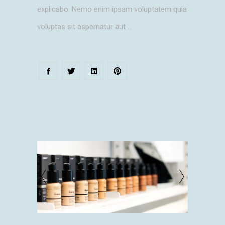
explicabo. Nemo enim ipsam voluptatem quia
voluptas sit aspernatur aut