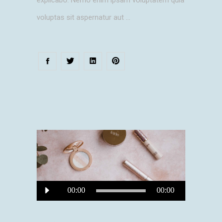
voluptas sit aspernatur aut
Audio
00:00
00:00
Player