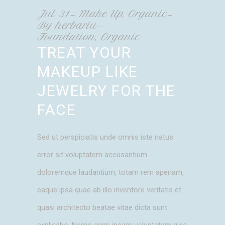
Jul
31
Make Up
,
Organic
By
herbariu
Foundation
,
Organic
TREAT YOUR
MAKEUP LIKE
JEWELRY FOR THE
FACE
Sed ut perspiciatis unde omnis iste natus
error sit voluptatem accusantium
doloremque laudantium, totam rem aperiam,
eaque ipsa quae ab illo inventore veritatis et
quasi architecto beatae vitae dicta sunt
explicabo. Nemo enim ipsam voluptatem quia