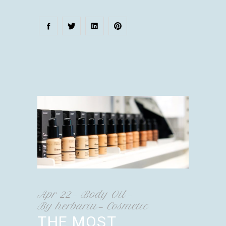
Apr
22
Body Oil
By
herbariu
Cosmetic
THE MOST