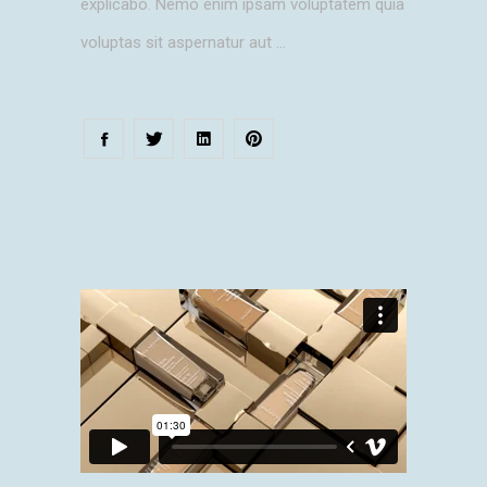
explicabo. Nemo enim ipsam voluptatem quia
voluptas sit aspernatur aut