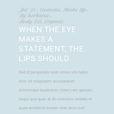
Jul
31
Cosmetic
,
Make Up
By
herbariu
Body Oil
,
Organic
WHEN THE EYE
MAKES A
STATEMENT, THE
LIPS SHOULD
Sed ut perspiciatis unde omnis iste natus
error sit voluptatem accusantium
doloremque laudantium, totam rem aperiam,
eaque ipsa quae ab illo inventore veritatis et
quasi architecto beatae vitae dicta sunt