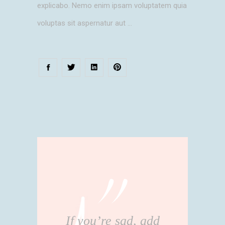
explicabo. Nemo enim ipsam voluptatem quia
voluptas sit aspernatur aut
If you’re sad, add