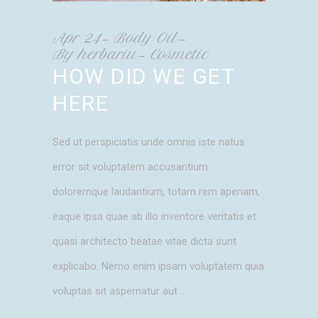
Apr
24
Body Oil
By
herbariu
Cosmetic
HOW DID WE GET
HERE
Sed ut perspiciatis unde omnis iste natus
error sit voluptatem accusantium
doloremque laudantium, totam rem aperiam,
eaque ipsa quae ab illo inventore veritatis et
quasi architecto beatae vitae dicta sunt
explicabo. Nemo enim ipsam voluptatem quia
voluptas sit aspernatur aut