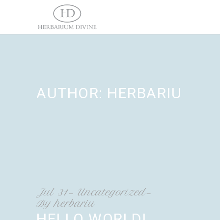
AUTHOR: HERBARIU
Jul
31
Uncategorized
By
herbariu
HELLO WORLD!