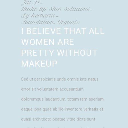
Jul
31
Make Up
,
Skin Solutions
By
herbariu
Foundation
,
Organic
I BELIEVE THAT ALL
WOMEN ARE
PRETTY WITHOUT
MAKEUP
Sed ut perspiciatis unde omnis iste natus
error sit voluptatem accusantium
doloremque laudantium, totam rem aperiam,
eaque ipsa quae ab illo inventore veritatis et
quasi architecto beatae vitae dicta sunt