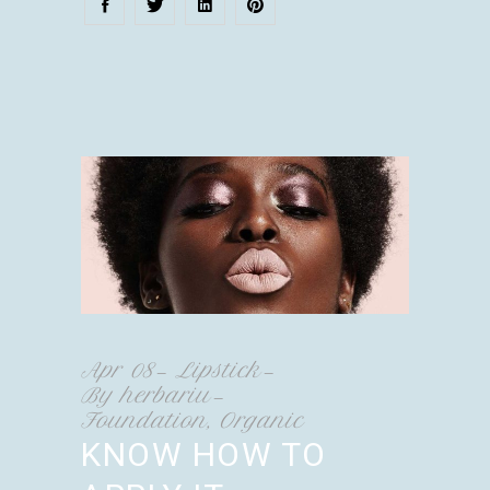
Apr
08
Lipstick
By
herbariu
Foundation
,
Organic
KNOW HOW TO