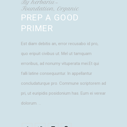
By
herbariu
Foundation
,
Organic
PREP A GOOD
PRIMER
Est diam debitis an, error recusabo id pro,
quo eripuit civibus ut. Mel ut tamquam
erroribus, ad nonumy vituperata mei.Et qui
falli latine consequuntur. In appellantur
concludaturque pro. Commune scriptorem ad
pri, ut euripidis posidonium has. Eum ei verear
dolorum.