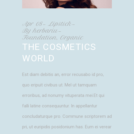
Apr
08
Lipstick
By
herbariu
Foundation
,
Organic
THE COSMETICS
WORLD
Est diam debitis an, error recusabo id pro,
quo eripuit civibus ut. Mel ut tamquam
erroribus, ad nonumy vituperata mei.Et qui
falli latine consequuntur. In appellantur
concludaturque pro. Commune scriptorem ad
pri, ut euripidis posidonium has. Eum ei verear