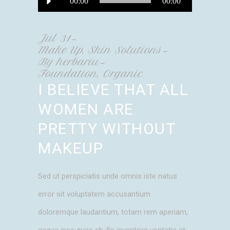
00:00
00:00
Player
Jul
31
Make Up
,
Skin Solutions
By
herbariu
Foundation
,
Organic
I BELIEVE THAT ALL
WOMEN ARE
PRETTY WITHOUT
MAKEUP
Sed ut perspiciatis unde omnis iste natus
error sit voluptatem accusantium
doloremque laudantium, totam rem aperiam,