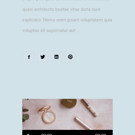
quasi architecto beatae vitae dicta sunt
explicabo. Nemo enim ipsam voluptatem quia
voluptas sit aspernatur aut
Audio