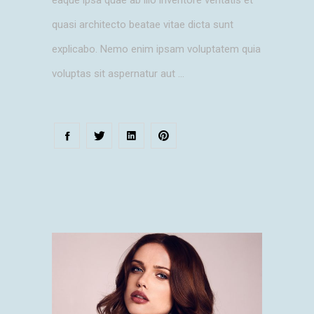
eaque ipsa quae ab illo inventore veritatis et
quasi architecto beatae vitae dicta sunt
explicabo. Nemo enim ipsam voluptatem quia
voluptas sit aspernatur aut