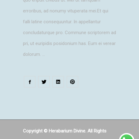
quo eripuit civibus ut. Mel ut tamquam
erroribus, ad nonumy vituperata mei.Et qui
falli latine consequuntur. In appellantur
concludaturque pro. Commune scriptorem ad
pri, ut euripidis posidonium has. Eum ei verear
dolorum.
Copyright © Herabarium Divine. All Rights