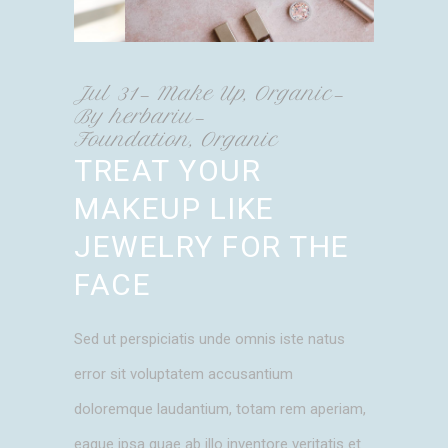
Jul
31
Make Up
,
Organic
By
herbariu
Foundation
,
Organic
TREAT YOUR
MAKEUP LIKE
JEWELRY FOR THE
FACE
Sed ut perspiciatis unde omnis iste natus
error sit voluptatem accusantium
doloremque laudantium, totam rem aperiam,
eaque ipsa quae ab illo inventore veritatis et