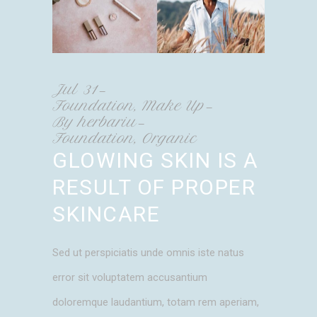
Jul
31
Foundation
,
Make Up
By
herbariu
Foundation
,
Organic
GLOWING SKIN IS A
RESULT OF PROPER
SKINCARE
Sed ut perspiciatis unde omnis iste natus
error sit voluptatem accusantium
doloremque laudantium, totam rem aperiam,