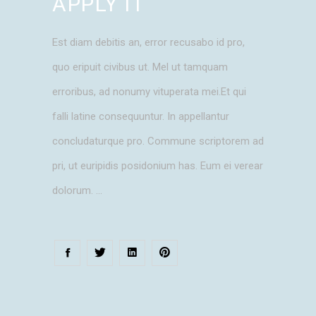
APPLY IT
Est diam debitis an, error recusabo id pro,
quo eripuit civibus ut. Mel ut tamquam
erroribus, ad nonumy vituperata mei.Et qui
falli latine consequuntur. In appellantur
concludaturque pro. Commune scriptorem ad
pri, ut euripidis posidonium has. Eum ei verear
dolorum.