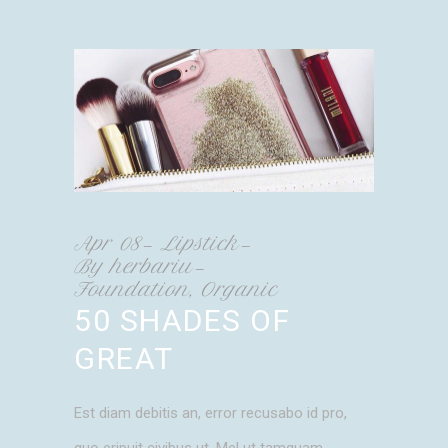
Apr
08
Lipstick
By
herbariu
Foundation
,
Organic
50 SHADES OF
GREAT
Est diam debitis an, error recusabo id pro,