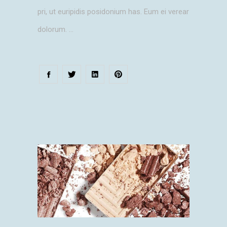
pri, ut euripidis posidonium has. Eum ei verear
dolorum.