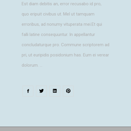
Est diam debitis an, error recusabo id pro,
quo eripuit civibus ut. Mel ut tamquam
erroribus, ad nonumy vituperata mei.Et qui
falli latine consequuntur. In appellantur
concludaturque pro. Commune scriptorem ad
pri, ut euripidis posidonium has. Eum ei verear
dolorum.