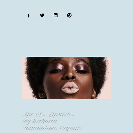
Apr
08
Lipstick
By
herbariu
Foundation
,
Organic