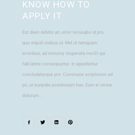
KNOW HOW TO
APPLY IT
Est diam debitis an, error recusabo id pro,
quo eripuit civibus ut. Mel ut tamquam
erroribus, ad nonumy vituperata mei.Et qui
falli latine consequuntur. In appellantur
concludaturque pro. Commune scriptorem ad
pri, ut euripidis posidonium has. Eum ei verear
dolorum.