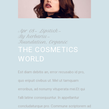
Apr
08
Lipstick
By
herbariu
Foundation
,
Organic
THE COSMETICS
WORLD
Est diam debitis an, error recusabo id pro,
quo eripuit civibus ut. Mel ut tamquam
erroribus, ad nonumy vituperata mei.Et qui
falli latine consequuntur. In appellantur
concludaturque pro. Commune scriptorem ad