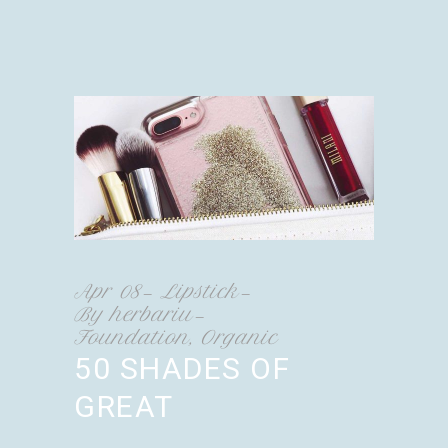
Apr
08
Lipstick
By
herbariu
Foundation
,
Organic
50 SHADES OF
GREAT