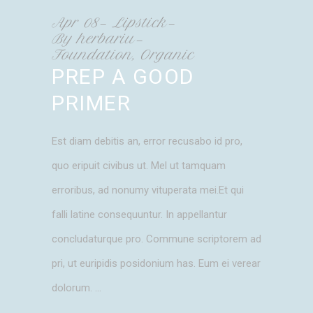
Apr
08
Lipstick
By
herbariu
Foundation
,
Organic
PREP A GOOD
PRIMER
Est diam debitis an, error recusabo id pro,
quo eripuit civibus ut. Mel ut tamquam
erroribus, ad nonumy vituperata mei.Et qui
falli latine consequuntur. In appellantur
concludaturque pro. Commune scriptorem ad
pri, ut euripidis posidonium has. Eum ei verear
dolorum.